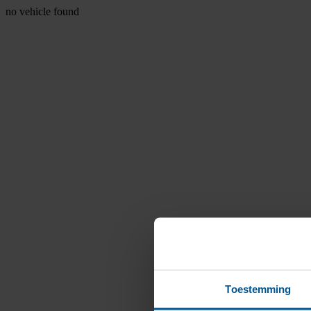
no vehicle found
Toestemming