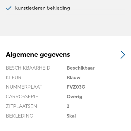
kunstlederen bekleding
Stoelverwarming
Stuurbekrachtiging
Winterpack Nordic
achterruitverwarming
Algemene gegevens
Bluetooth telefoonvoorbereiding
BESCHIKBAARHEID
Beschikbaar
carbonafwerking interieur
KLEUR
Blauw
LED dagrijverlichting
NUMMERPLAAT
FVZ03G
radio
CARROSSERIE
Overig
ZITPLAATSEN
2
BEKLEDING
Skai