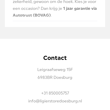
zekerheid, gewoon om de hoek. Kies je voor
een occasion? Dan krijg je
1 jaar garantie via
Autotrust (BOVAG)
.
Tijdens een proefrit merk je het verschil:
eerlijke informatie, geen verkoopdruk en
aandacht voor wat jij zoekt
. We regelen
alles, van de vrijwaring van je oude
Contact
brommobiel tot een complete levering aan
huis.
Leigraafseweg
15F
Kies voor gemak, betrouwbaarheid en
6983BR
Doesburg
transparantie.
Ligier Store Doesburg – jouw partner in
+31 850005757
brommobielverkoop mét garantie en
info@ligierstoredoesburg.nl
zonder gedoe.