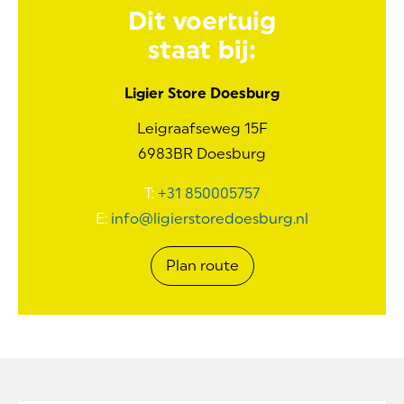
Dit voertuig
staat bij:
Ligier Store Doesburg
Leigraafseweg
15F
6983BR
Doesburg
T:
+31 850005757
E:
info@ligierstoredoesburg.nl
Plan
route