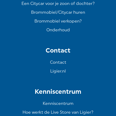
— met advies op maat. En het mooiste?
Wij
Een Citycar voor je zoon of dochter?
leveren deze Ligier bij jou thuis in
Brommobiel/Citycar huren
Nederland.
Brommobiel verkopen?
Onderhoud
Contact
Contact
Ligier.nl
Kenniscentrum
Kenniscentrum
Hoe werkt de Live Store van Ligier?