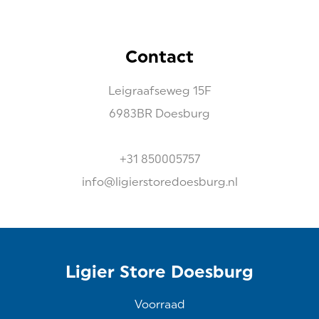
Contact
Leigraafseweg
15F
6983BR
Doesburg
+31 850005757
info@ligierstoredoesburg.nl
Ligier Store Doesburg
Voorraad