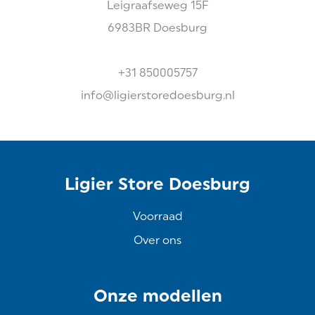
Leigraafseweg
15F
6983BR
Doesburg
+31 850005757
info@ligierstoredoesburg.nl
Ligier Store Doesburg
Voorraad
Over ons
Onze modellen