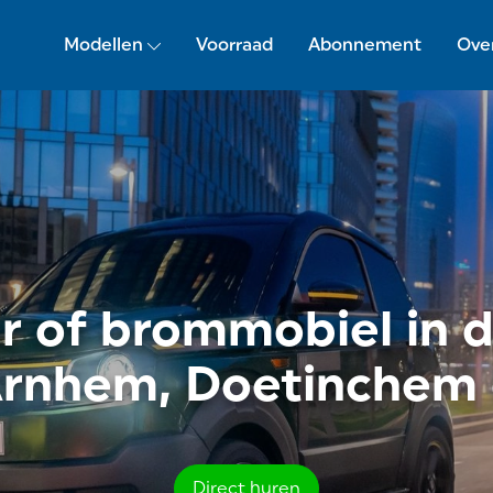
Modellen
Voorraad
Abonnement
Ove
ar of brommobiel in 
Arnhem, Doetinchem 
Direct huren