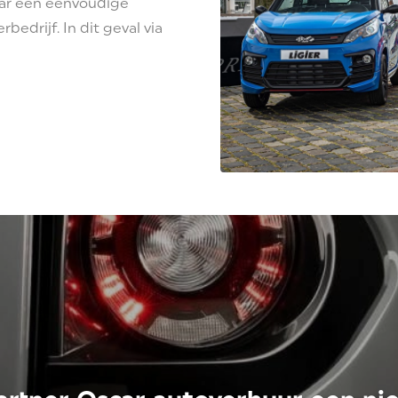
ar een eenvoudige
edrijf. In dit geval via