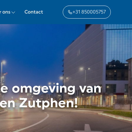
r ons
Contact
+31 850005757
de omgeving van
en Zutphen!