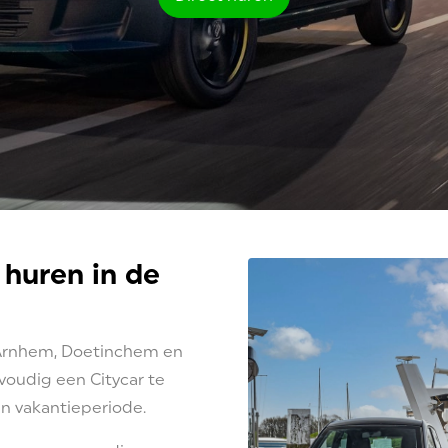
 huren in de
 Arnhem, Doetinchem en
voudig een Citycar te
n vakantieperiode.