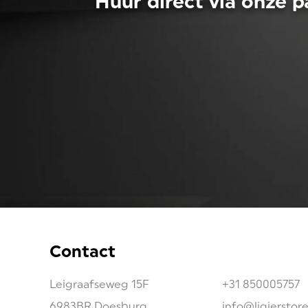
Huur direct via onze p
Contact
Leigraafseweg
15F
+31 850005757
6983BR
Doesburg
info@ligierstor