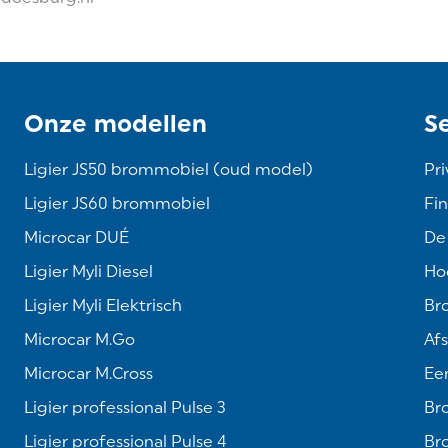
Onze modellen
S
Ligier JS50 brommobiel (oud model)
Pri
Ligier JS60 brommobiel
Fin
Microcar DUÉ
De
Ligier Myli Diesel
Hoe
Ligier Myli Elektrisch
Br
Microcar M.Go
Af
Microcar M.Cross
Een
Ligier professional Pulse 3
Br
Ligier professional Pulse 4
Br