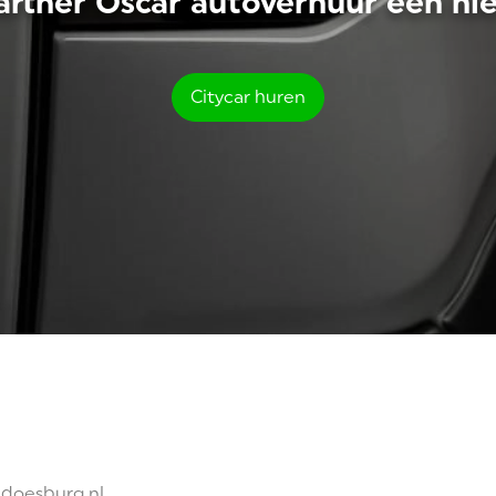
artner Oscar autoverhuur een ni
Citycar huren
edoesburg.nl