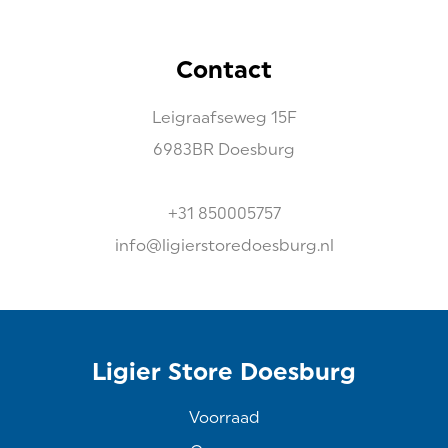
Contact
Leigraafseweg
15F
6983BR
Doesburg
+31 850005757
info@ligierstoredoesburg.nl
Ligier Store Doesburg
Voorraad