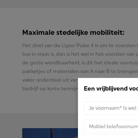
Maximale stedelijke mobiliteit:
Het doel van de Ligier Pulse 4 is om te voorzien 
toe in staat is, dan is het wel in het voorzien v
de grote wendbaarheid, is dit het ideale voertui
pakketjes of materialen van A naar B te brenge
vaker onderdeel uit van een professioneel wage
Een vrijblijvend v
bedrijf op korte termijn naar op zoek is.