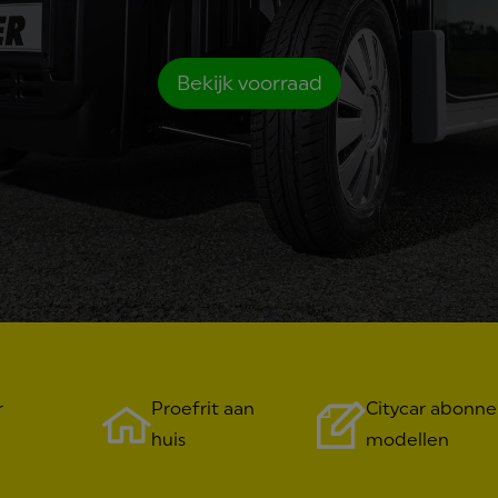
Bekijk voorraad
r
Proefrit aan
Citycar abonne
huis
modellen