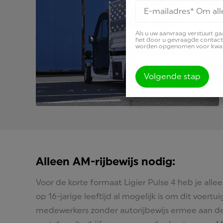
Als u uw aanvraag verstuurt g
het door u gevraagde contact
worden opgenomen voor kwali
Volgende stap
Alleen AM-rijbewijs nodig:
Voor de korte formaat Ligier Pulse 4 heb je alle
op 16-jarige leeftijd al mogelijk is om dit voer
medewerkers zonder autorijbewijs ermee aan de