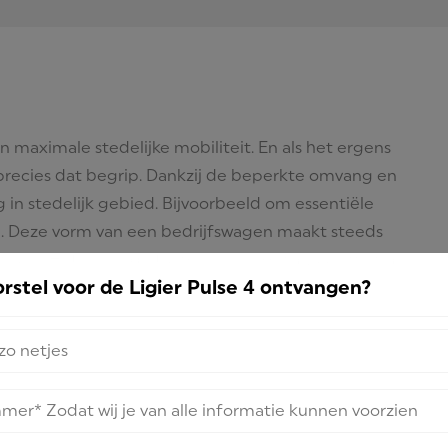
in maximale stedelijke mobiliteit. En als het ergens
an precies dat begrip. Dankzij de beperkte omvang en
g in stedelijk gebied. Bijvoorbeeld om essentiële
n. Deze vorm van een bedrijfswagen maakt steeds
npark. Het levert de transportoplossing waar menig
oorstel voor de Ligier Pulse 4 ontvangen?