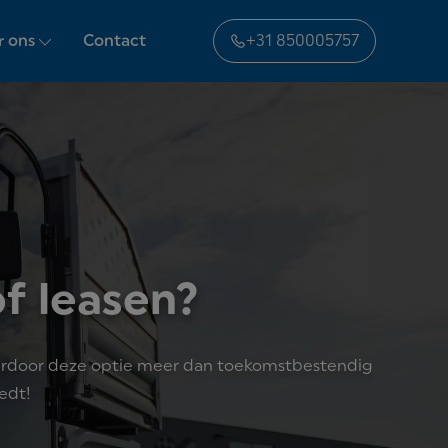
r ons
Contact
+31 850005757
f leasen?
waardoor deze optie meer dan toekomstbestendig
iedt!