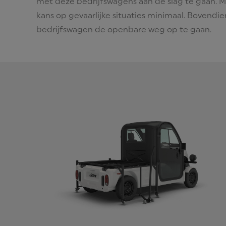
met deze bedrijfswagens aan de slag te gaan. 
kans op gevaarlijke situaties minimaal. Bovend
bedrijfswagen de openbare weg op te gaan.