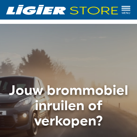
Jouw brommobiel
inruilen of
verkopen?