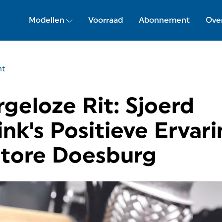
Modellen
Voorraad
Abonnement
Ove
ht
geloze Rit: Sjoerd
nk's Positieve Ervari
Store Doesburg