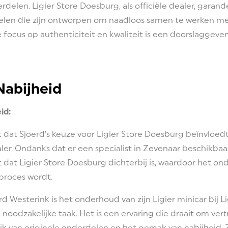
erdelen. Ligier Store Doesburg, als officiële dealer, garan
len die zijn ontworpen om naadloos samen te werken met
focus op authenticiteit en kwaliteit is een doorslaggeve
abijheid
id:
 dat Sjoerd's keuze voor Ligier Store Doesburg beïnvloed
ler. Ondanks dat er een specialist in Zevenaar beschikbaar
t dat Ligier Store Doesburg dichterbij is, waardoor het o
proces wordt.
d Westerink is het onderhoud van zijn Ligier minicar bij 
noodzakelijke taak. Het is een ervaring die draait om ver
ik van originele onderdelen en het gemak van nabijheid.