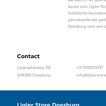
keuze voor Ligier S
holistische benaderi
geruststellende ged
Doesburg voor een zo
Contact
Leigraafseweg
15F
+31 850005757
6983BR
Doesburg
info@ligierstor
Ligier Store Doesburg