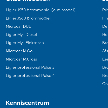
Ligier JS50 brommobiel (oud model)
Pri
Ligier JS60 brommobiel
Fin
Microcar DUÉ
De
Ligier Myli Diesel
Hoe
Ligier Myli Elektrisch
Br
Microcar M.Go
Af
Microcar M.Cross
Een
Ligier professional Pulse 3
Br
Ligier professional Pulse 4
Br
On
Kenniscentrum