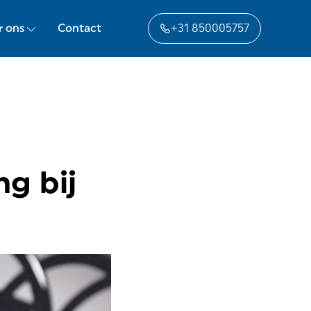
r ons
Contact
+31 850005757
ng bij