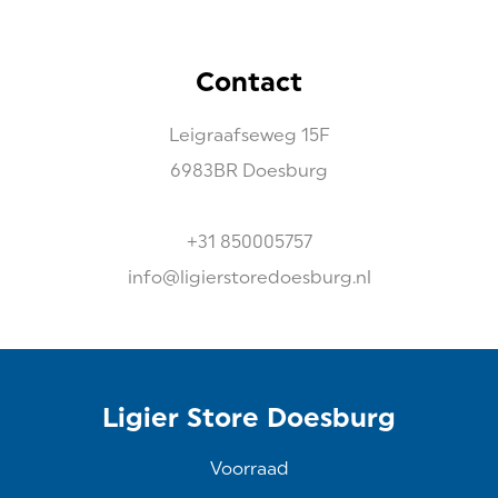
Contact
Leigraafseweg
15F
6983BR
Doesburg
+31 850005757
info@ligierstoredoesburg.nl
Ligier Store Doesburg
Voorraad