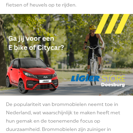
fietsen of heuvels op te rijden.
De populariteit van brommobielen neemt toe in
Nederland, wat waarschijnlijk te maken heeft met
hun gemak en de toenemende focus op
duurzaamheid. Brommobielen zijn zuiniger in