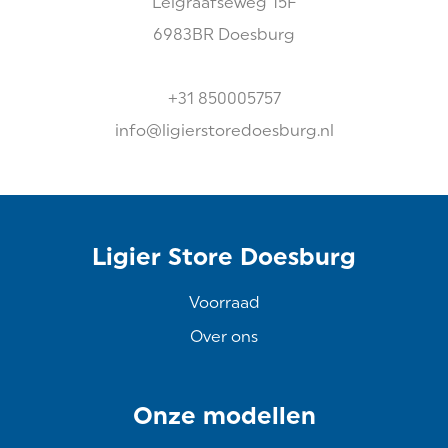
Leigraafseweg
15F
6983BR
Doesburg
+31 850005757
info@ligierstoredoesburg.nl
Ligier Store Doesburg
Voorraad
Over ons
Onze modellen