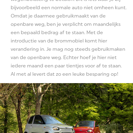
bijvoorbeeld een normale auto niet omheen kunt.
Omdat je daarmee gebruikmaakt van de
openbare weg, ben je verplicht om maandelijks
een bepaald bedrag af te staan. Met de
introductie van de brommobiel komt hier
verandering in. Je mag nog steeds gebruikmaken
van de openbare weg. Echter hoef je hier niet
iedere maand een paar tientjes voor af te staan.
Al met al levert dat zo een leuke besparing op!