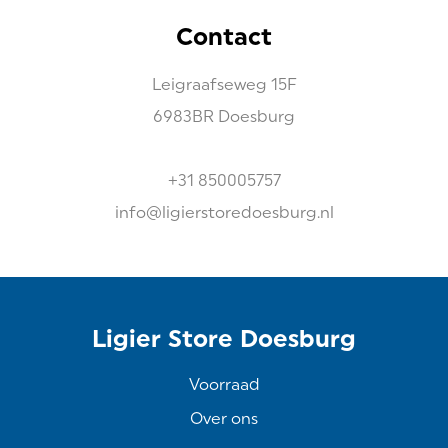
Contact
Leigraafseweg
15F
6983BR
Doesburg
+31 850005757
info@ligierstoredoesburg.nl
Ligier Store Doesburg
Voorraad
Over ons