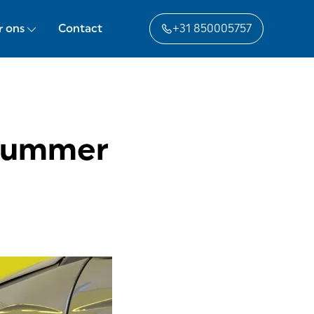
r ons
Contact
+31 850005757
 Nummer