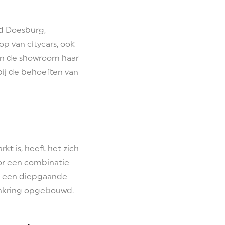
ad Doesburg,
p van citycars, ook
on de showroom haar
bij de behoeften van
kt is, heeft het zich
oor een combinatie
en een diepgaande
tenkring opgebouwd.