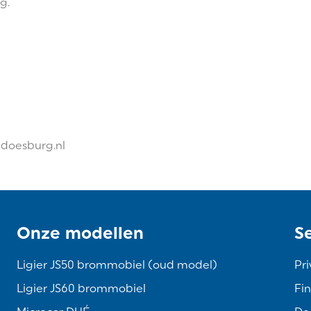
g.
edoesburg.nl
Onze modellen
S
Ligier JS50 brommobiel (oud model)
Pri
Ligier JS60 brommobiel
Fin