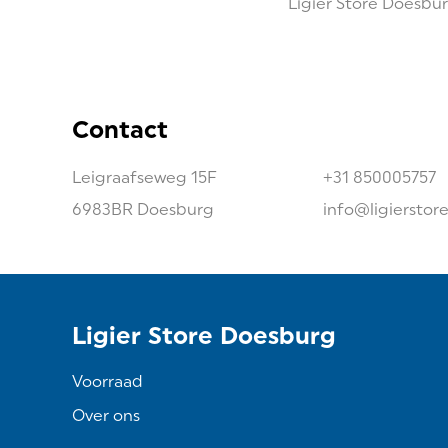
Ligier Store Doesbur
Contact
Leigraafseweg
15F
+31 850005757
6983BR
Doesburg
info@ligierstor
Ligier Store Doesburg
Voorraad
Over ons