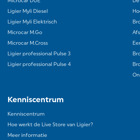
Microcar DUÉ
De
Ligier Myli Diesel
Hoe
Ligier Myli Elektrisch
Br
Microcar M.Go
Af
Microcar M.Cross
Een
Ligier professional Pulse 3
Br
Ligier professional Pulse 4
Br
On
Kenniscentrum
Kenniscentrum
Hoe werkt de Live Store van Ligier?
Meer informatie