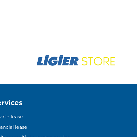
ervices
vate lease
ancial lease