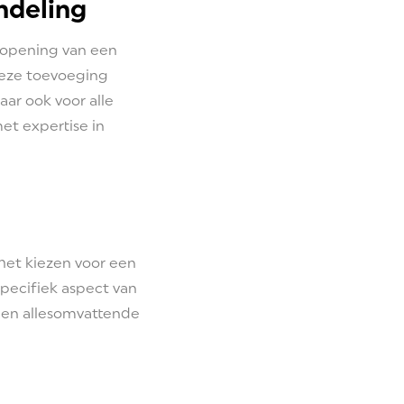
ndeling
e opening van een
deze toevoeging
ar ook voor alle
et expertise in
het kiezen voor een
specifiek aspect van
 een allesomvattende