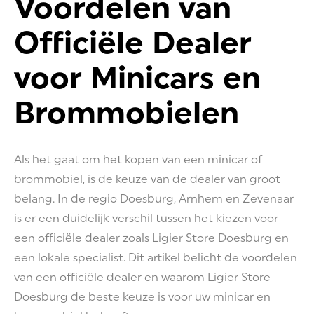
Voordelen van
Officiële Dealer
voor Minicars en
Brommobielen
Als het gaat om het kopen van een minicar of
brommobiel, is de keuze van de dealer van groot
belang. In de regio Doesburg, Arnhem en Zevenaar
is er een duidelijk verschil tussen het kiezen voor
een officiële dealer zoals Ligier Store Doesburg en
een lokale specialist. Dit artikel belicht de voordelen
van een officiële dealer en waarom Ligier Store
Doesburg de beste keuze is voor uw minicar en