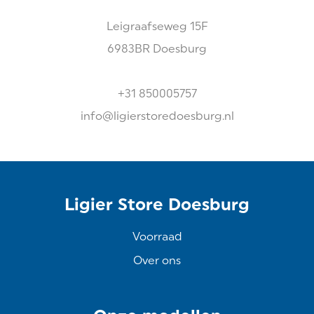
Leigraafseweg
15F
6983BR
Doesburg
+31 850005757
info@ligierstoredoesburg.nl
Ligier Store Doesburg
Voorraad
Over ons