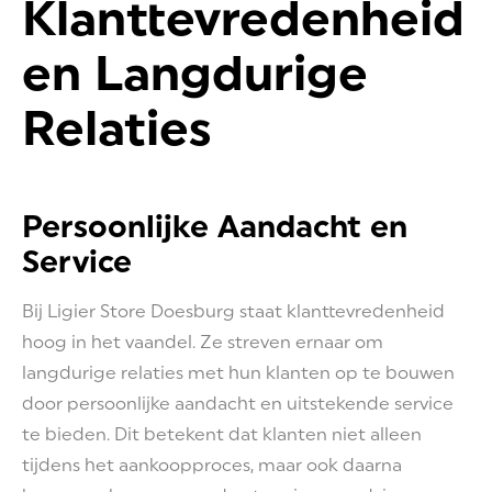
Klanttevredenheid
en Langdurige
Relaties
Persoonlijke Aandacht en
Service
Bij Ligier Store Doesburg staat klanttevredenheid
hoog in het vaandel. Ze streven ernaar om
langdurige relaties met hun klanten op te bouwen
door persoonlijke aandacht en uitstekende service
te bieden. Dit betekent dat klanten niet alleen
tijdens het aankoopproces, maar ook daarna