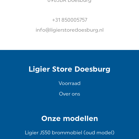
6983BR
Doesburg
+31 850005757
info@ligierstoredoesburg.nl
Ligier Store Doesburg
Voorraad
Over ons
Onze modellen
Ligier JS50 brommobiel (oud model)