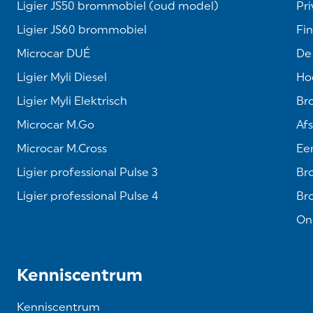
Ligier JS50 brommobiel (oud model)
Pri
Ligier JS60 brommobiel
Fin
Microcar DUÉ
De
Ligier Myli Diesel
Hoe
Ligier Myli Elektrisch
Br
Microcar M.Go
Af
Microcar M.Cross
Een
Ligier professional Pulse 3
Br
Ligier professional Pulse 4
Br
On
Kenniscentrum
Kenniscentrum