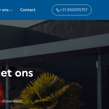
r ons
Contact
+31 850005757
met ons
de showroom!