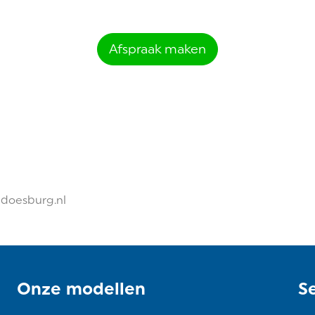
Afspraak maken
edoesburg.nl
Onze modellen
S