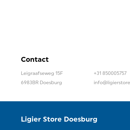
Contact
Leigraafseweg
15F
+31 850005757
6983BR
Doesburg
info@ligierstor
Ligier Store Doesburg