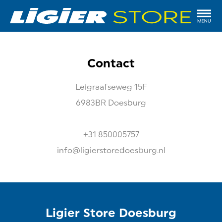
Contact
Leigraafseweg
15F
6983BR
Doesburg
+31 850005757
info@ligierstoredoesburg.nl
Ligier Store Doesburg