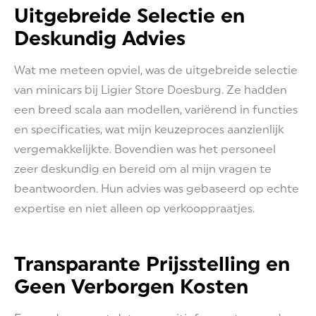
Uitgebreide Selectie en
Deskundig Advies
Wat me meteen opviel, was de uitgebreide selectie
van minicars bij Ligier Store Doesburg. Ze hadden
een breed scala aan modellen, variërend in functies
en specificaties, wat mijn keuzeproces aanzienlijk
vergemakkelijkte. Bovendien was het personeel
zeer deskundig en bereid om al mijn vragen te
beantwoorden. Hun advies was gebaseerd op echte
expertise en niet alleen op verkooppraatjes.
Transparante Prijsstelling en
Geen Verborgen Kosten