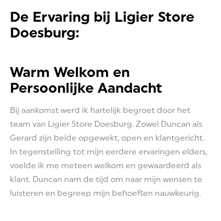
De Ervaring bij Ligier Store
Doesburg:
Warm Welkom en
Persoonlijke Aandacht
Bij aankomst werd ik hartelijk begroet door het
team van Ligier Store Doesburg. Zowel Duncan als
Gerard zijn beide opgewekt, open en klantgericht.
In tegenstelling tot mijn eerdere ervaringen elders,
voelde ik me meteen welkom en gewaardeerd als
klant. Duncan nam de tijd om naar mijn wensen te
luisteren en begreep mijn behoeften nauwkeurig.