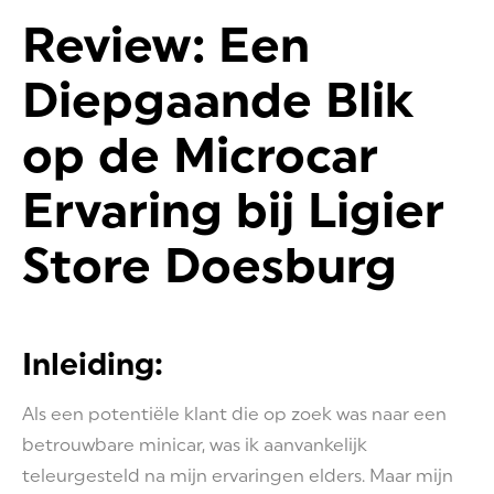
Review: Een
Diepgaande Blik
op de Microcar
Ervaring bij Ligier
Store Doesburg
Inleiding:
Als een potentiële klant die op zoek was naar een
betrouwbare minicar, was ik aanvankelijk
teleurgesteld na mijn ervaringen elders. Maar mijn