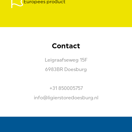
Europees product
Contact
Leigraafseweg
15F
6983BR
Doesburg
+31 850005757
info@ligierstoredoesburg.nl