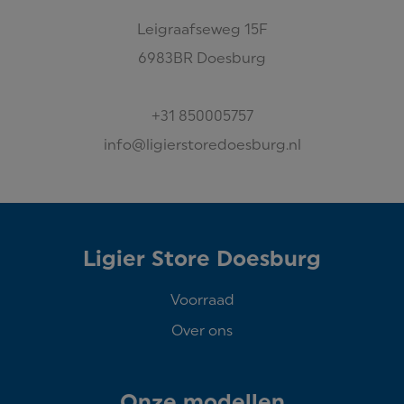
Leigraafseweg
15F
6983BR
Doesburg
+31 850005757
info@ligierstoredoesburg.nl
Ligier Store Doesburg
Voorraad
Over ons
Onze modellen