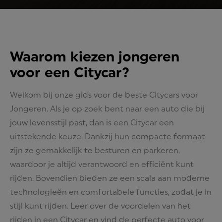
Waarom kiezen jongeren
voor een Citycar?
Welkom bij onze gids voor de beste Citycars voor
Jongeren. Als je op zoek bent naar een auto die bij
jouw levensstijl past, dan is een Citycar een
uitstekende keuze. Dankzij hun compacte formaat
zijn ze gemakkelijk te besturen en parkeren,
waardoor je altijd verantwoord en efficiënt kunt
rijden. Bovendien bieden ze een scala aan moderne
technologieën en comfortabele functies, zodat je in
stijl kunt rijden. Leer over de voordelen van het
rijden in een Citycar en vind de perfecte auto voor