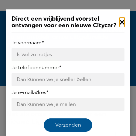
Direct een vrijblijvend voorstel
ontvangen voor een nieuwe Citycar?
Start je reis naar de perfecte Citycar
nu en ontdek onze uitgebreide
Je voornaam
*
voorraad
Voorraad bekijken
Je telefoonnummer
*
Je e-mailadres
*
Net als onze ambassadeur een
nieuwe Ligier rjiden?
Verzenden
Stel je voor, jij rijdt net als onze ambassadeur Nina in