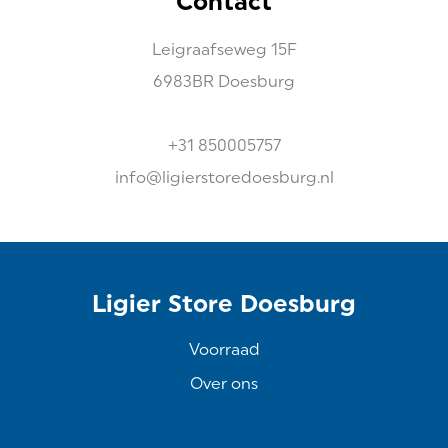
Contact
Leigraafseweg
15F
6983BR
Doesburg
+31 850005757
info@ligierstoredoesburg.nl
Ligier Store Doesburg
Voorraad
Over ons