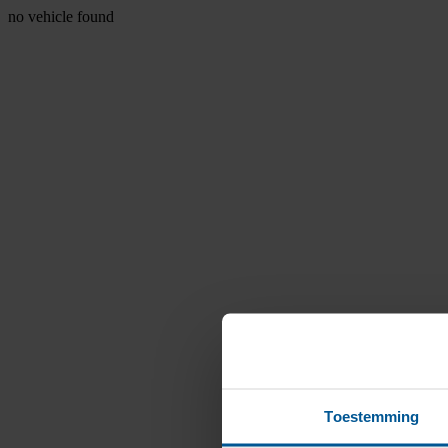
no vehicle found
Toestemming