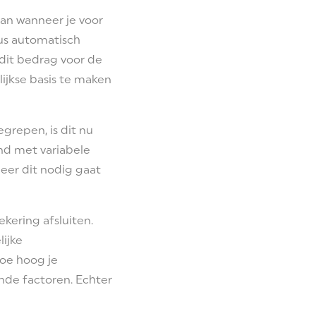
an wanneer je voor
dus automatisch
t dit bedrag voor de
ijkse basis te maken
grepen, is dit nu
nd met variabele
eer dit nodig gaat
kering afsluiten.
ijke
Hoe hoog je
ende factoren. Echter