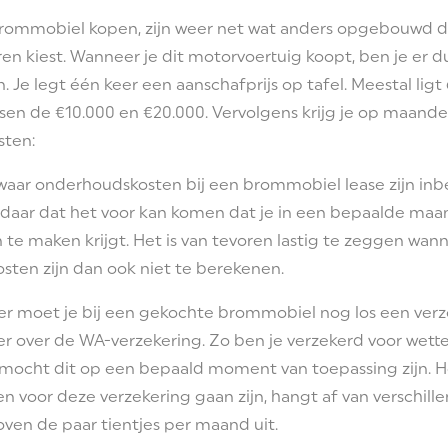
rommobiel kopen, zijn weer net wat anders opgebouwd d
n kiest. Wanneer je dit motorvoertuig koopt, ben je er 
. Je legt één keer een aanschafprijs op tafel. Meestal lig
en de €10.000 en €20.000. Vervolgens krijg je op maandel
sten:
aar onderhoudskosten bij een brommobiel lease zijn inbe
andaar dat het voor kan komen dat je in een bepaalde maa
e maken krijgt. Het is van tevoren lastig te zeggen wann
kosten zijn dan ook niet te berekenen.
r moet je bij een gekochte brommobiel nog los een verze
 over de WA-verzekering. Zo ben je verzekerd voor wettel
, mocht dit op een bepaald moment van toepassing zijn. 
n voor deze verzekering gaan zijn, hangt af van verschill
ven de paar tientjes per maand uit.