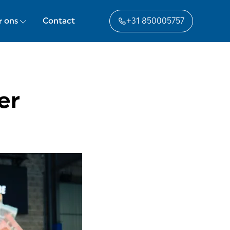
r ons
Contact
+31 850005757
er