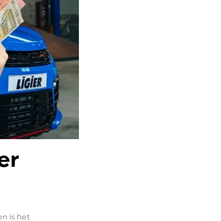
er
n is het