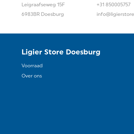
Leigraafseweg
15F
+31 850005757
6983BR
Doesburg
info@ligierstor
Ligier Store Doesburg
Voorraad
Over ons