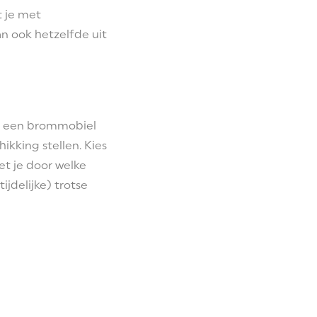
t je met
an ook hetzelfde uit
an een brommobiel
ikking stellen. Kies
t je door welke
ijdelijke) trotse