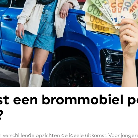
st een brommobiel p
?
 verschillende opzichten de ideale uitkomst. Voor jongere