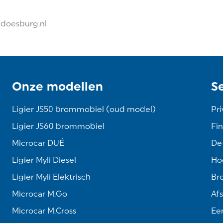
edoesburg.nl
Onze modellen
S
Ligier JS50 brommobiel (oud model)
Pri
Ligier JS60 brommobiel
Fin
Microcar DUÉ
De
Ligier Myli Diesel
Hoe
Ligier Myli Elektrisch
Br
Microcar M.Go
Af
Microcar M.Cross
Een