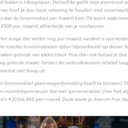
l leasen is inbegrepen. Hetzelfde geldt voor eventueel 
mee hoef je dus nooit rekening te houden met onverwacht
es wat de brommobiel per maand kost. Dit komt vaak nee
€500 per maand, afhankelijk van je voorkeuren.
Het enige dat verder nog per maand variabel is qua kosten
De meeste brommobielen rijden bijvoorbeeld op diesel.
 maken gebruik van elektriciteit. Hoe dan ook betaal je du
ig gebruik maakt. Gezien de verbruikskosten relatief laag 
eestal niet hoog uit.
 een brommobiel geen wegenbelasting hoeft te betalen? Di
een voordeligere keuze dan een personenauto. Over het 
o’n €20 tot €60 per maand. Deze steek je daarom hoe dan