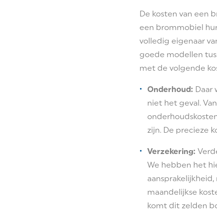
De kosten van een b
een brommobiel hure
volledig eigenaar van
goede modellen tuss
met de volgende ko
Onderhoud:
Daar w
niet het geval. V
onderhoudskosten t
zijn. De precieze 
Verzekering:
Verde
We hebben het hier
aansprakelijkheid
maandelijkse koste
komt dit zelden bo