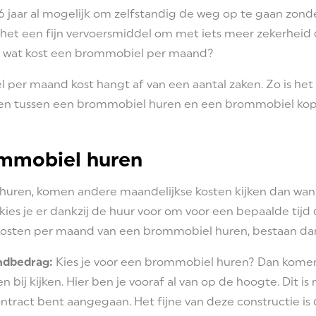
6 jaar al mogelijk om zelfstandig de weg op te gaan zonde
s het een fijn vervoersmiddel om met iets meer zekerheid 
 wat kost een brommobiel per maand?
per maand kost hangt af van een aantal zaken. Zo is het 
en tussen een brommobiel huren en een brommobiel kop
mmobiel huren
huren, komen andere maandelijkse kosten kijken dan wann
 kies je er dankzij de huur voor om voor een bepaalde tijd
e kosten per maand van een brommobiel huren, bestaan dan
ndbedrag:
Kies je voor een brommobiel huren? Dan komen
n bij kijken. Hier ben je vooraf al van op de hoogte. Dit i
ntract bent aangegaan. Het fijne van deze constructie is d