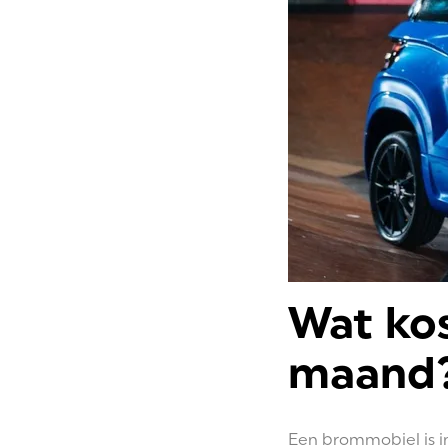
Wat ko
maand
Een brommobiel is in