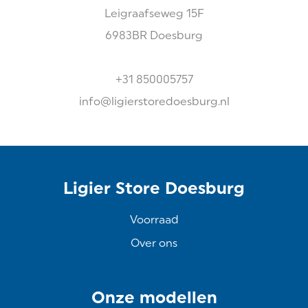
Leigraafseweg
15F
6983BR
Doesburg
+31 850005757
info@ligierstoredoesburg.nl
Ligier Store Doesburg
Voorraad
Over ons
Onze modellen